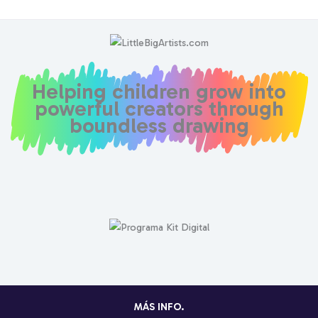
Helping children grow into
powerful creators through
boundless drawing
MÁS INFO.