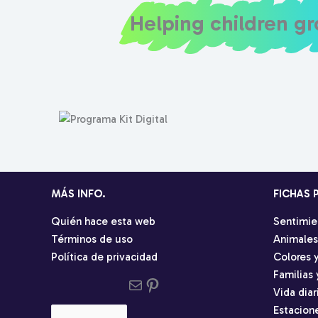
Helping children g
MÁS INFO.
FICHAS 
Quién hace esta web
Sentimie
Términos de uso
Animales
Política de privacidad
Colores 
Familias
Send us an email
Pinterest social profile
Vida diar
Estacion
Elegir