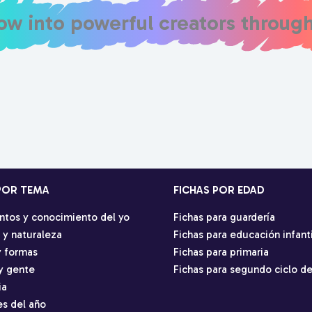
row into powerful creators throug
POR TEMA
FICHAS POR EDAD
ntos y conocimiento del yo
Fichas para guardería
 y naturaleza
Fichas para educación infanti
y formas
Fichas para primaria
 y gente
Fichas para segundo ciclo de
ia
es del año